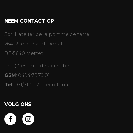
NEEM CONTACT OP
Scrl L’atelier de la pomme de terre
26A Rue de Saint Donat
BE-5640 Mettet
info@leschipsdelucien.be
GSM
:
0494/39.79.01
Tél
:
071/71.40.71
(secrétariat)
VOLG ONS