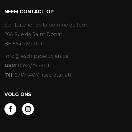
NEEM CONTACT OP
Scrl L’atelier de la pomme de terre
26A Rue de Saint Donat
BE-5640 Mettet
info@leschipsdelucien.be
GSM
:
0494/39.79.01
Tél
:
071/71.40.71
(secrétariat)
VOLG ONS