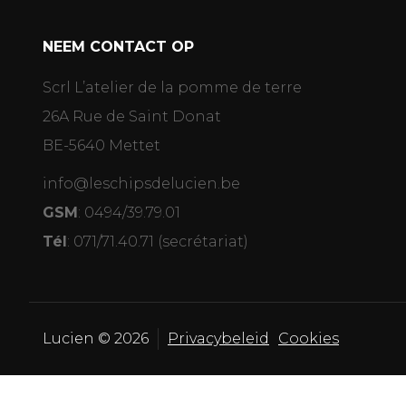
NEEM CONTACT OP
Scrl L’atelier de la pomme de terre
26A Rue de Saint Donat
BE-5640 Mettet
info@leschipsdelucien.be
GSM
:
0494/39.79.01
Tél
:
071/71.40.71
(secrétariat)
Lucien © 2026
Privacybeleid
Cookies