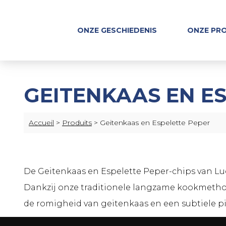
ONZE GESCHIEDENIS
ONZE PR
GEITENKAAS EN E
Accueil
>
Produits
>
Geitenkaas en Espelette Peper
De Geitenkaas en Espelette Peper-chips van Luc
Dankzij onze traditionele langzame kookmetho
de romigheid van geitenkaas en een subtiele pi