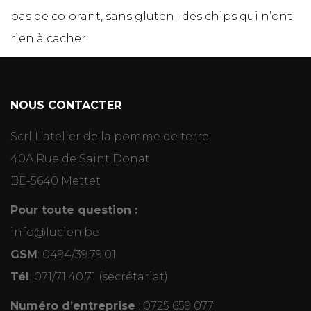
pas de colorant, sans gluten : des chips qui n’ont
rien à cacher.
NOUS CONTACTER
Scrl L’atelier de la pomme de terre
40A Rue de Saint Donat
BE-5640 Mettet
Pour toute question :
info@lucien.be
GSM
:
0494/39.79.01
Tél
:
071/71.40.71
(secrétariat)
Numéro d’entreprise
: 0725 659 077