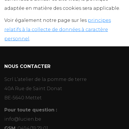
adaptée en matière des cookies sera applicable.
Voir également notre page sur les
principes
relatifs à la collecte de données à caractère
personnel
.
NOUS CONTACTER
Scrl L’atelier de la pomme de terre
40A Rue de Saint Donat
BE-5640 Mettet
Pour toute question :
info@lucien.be
GSM
:
0494/39.79.01