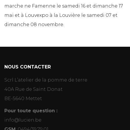
marche ne Famenne le samedi 16 et dimanche 17
mai et à Louvexpo à la Louvière le samedi 07 et
dimanche 08 novembre.
NOUS CONTACTER
Scrl L’atelier de la pomme de terre
40A Rue de Saint Donat
BE-5640 Mettet
Pour toute question :
info@lucien.be
GSM
:
0494/39.79.01