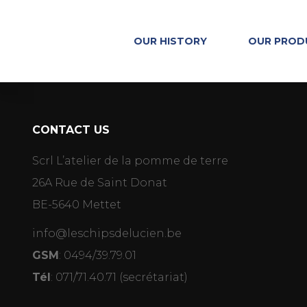
OUR HISTORY
OUR PROD
Archive
CONTACT US
Scrl L’atelier de la pomme de terre
26A Rue de Saint Donat
BE-5640 Mettet
info@leschipsdelucien.be
GSM
:
0494/39.79.01
Tél
:
071/71.40.71
(secrétariat)