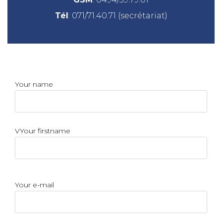
Tél
:
071/71.40.71
(secrétariat)
Your name
VYour firstname
Your e-mail