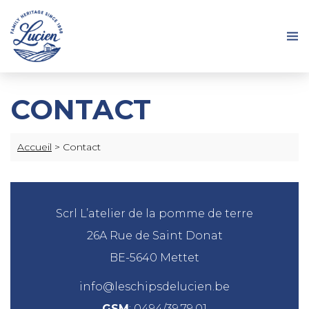
CONTACT
Accueil
>
Contact
Scrl L’atelier de la pomme de terre
26A Rue de Saint Donat
BE-5640 Mettet
info@leschipsdelucien.be
GSM
:
0494/39.79.01