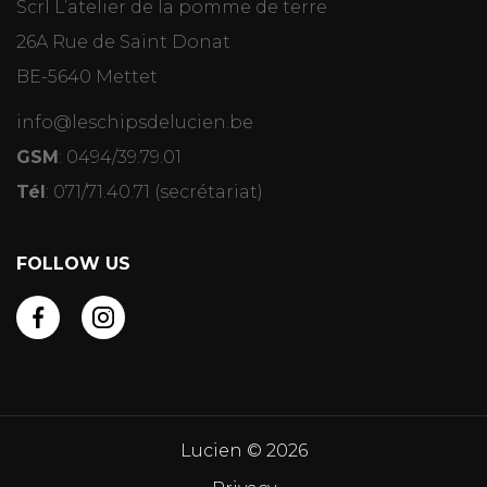
Scrl L’atelier de la pomme de terre
26A Rue de Saint Donat
BE-5640 Mettet
info@leschipsdelucien.be
GSM
:
0494/39.79.01
Tél
:
071/71.40.71
(secrétariat)
FOLLOW US
Lucien © 2026